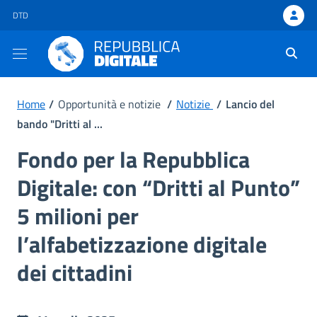
DTD - apre una nuova scheda
DTD
Ti trovi in:
Home
/
Opportunità e notizie
/
Notizie
/
Lancio del
bando "Dritti al ...
Fondo per la Repubblica
Digitale: con “Dritti al Punto”
5 milioni per
l’alfabetizzazione digitale
dei cittadini