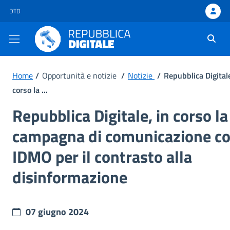
DTD - apre una nuova scheda
DTD
Ti trovi in:
Home
/
Opportunità e notizie
/
Notizie
/
Repubblica Digitale
corso la ...
Repubblica Digitale, in corso la
campagna di comunicazione c
IDMO per il contrasto alla
disinformazione
07 giugno 2024