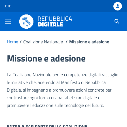
DTD - apre una nuova scheda
DTD
Ti trovi in:
Home
/
Coalizione Nazionale
/
Missione e adesione
Missione e adesione
La Coalizione Nazionale per le competenze digitali raccoglie
le iniziative che, aderendo al Manifesto di Repubblica
Digitale, si impegnano a promuovere azioni concrete per
contrastare ogni forma di analfabetismo digitale e
promuovere l’educazione sulle tecnologie del futuro.
ENTRA A FAR PARTE DELLA COALIZIONE