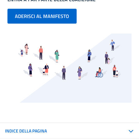
ADERISCI AL MANIFESTO
Indice di pagina Missione e ades
INDICE DELLA PAGINA