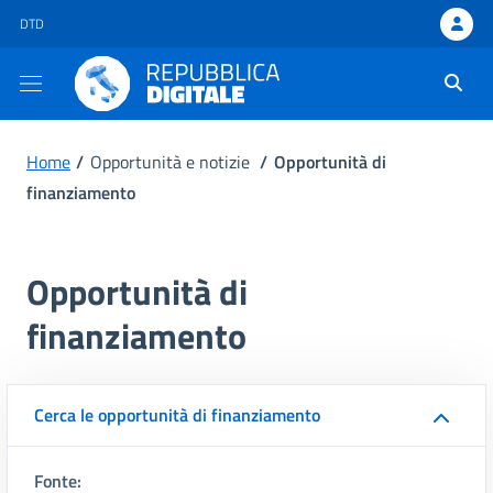
DTD - apre una nuova scheda
DTD
Ti trovi in:
Home
/
Opportunità e notizie
/
Opportunità di
finanziamento
Opportunità di
finanziamento
Cerca le opportunità di finanziamento
Fonte: