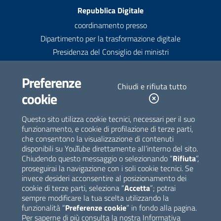
Recapiti
Repubblica Digitale
coordinamento presso
Dipartimento per la trasformazione digitale
Presidenza del Consiglio dei ministri
Contatti
Preferenze
Chiudi e rifiuta tutto
contatti@repubblicadigitale.gov.it
cookie
Newsletter
Questo sito utilizza cookie tecnici, necessari per il suo
funzionamento, e cookie di profilazione di terze parti,
Iscriviti alla newsletter
che consentono la visualizzazione di contenuti
disponibili su YouTube direttamente all’interno del sito.
Seguici su
Chiudendo questo messaggio o selezionando “
Rifiuta
”,
proseguirai la navigazione con i soli cookie tecnici. Se
invece desideri acconsentire al posizionamento dei
cookie di terze parti, seleziona “
Accetta
”; potrai
sempre modificare la tua scelta utilizzando la
funzionalità “
Preferenze cookie
” in fondo alla pagina.
Per saperne di più consulta la nostra
Informativa