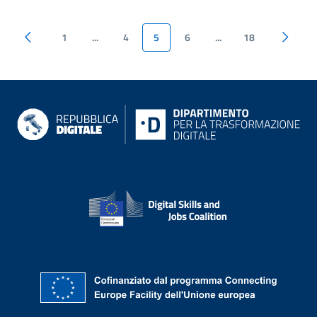
1
...
4
5
6
...
18
siti di riferimento
Informazioni su Repubblica digit