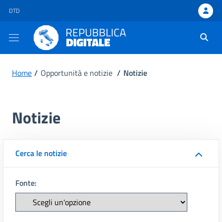
DTD - apre una nuova scheda
DTD
Ti trovi in:
Home
/
Opportunità e notizie
/
Notizie
Notizie
Cerca le notizie
Fonte: