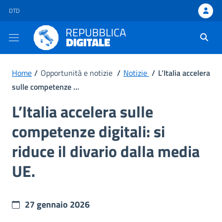
DTD - apre una nuova scheda
DTD
Ti trovi in:
Home
/
Opportunità e notizie
/
Notizie
/
L’Italia accelera
sulle competenze ...
L’Italia accelera sulle
competenze digitali: si
riduce il divario dalla media
UE.
27 gennaio 2026