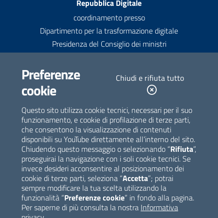
Recapiti
Repubblica Digitale
coordinamento presso
Dipartimento per la trasformazione digitale
Presidenza del Consiglio dei ministri
Contatti
Preferenze
Chiudi e rifiuta tutto
contatti@repubblicadigitale.gov.it
cookie
Newsletter
Questo sito utilizza cookie tecnici, necessari per il suo
funzionamento, e cookie di profilazione di terze parti,
Iscriviti alla newsletter
che consentono la visualizzazione di contenuti
disponibili su YouTube direttamente all’interno del sito.
Seguici su
Chiudendo questo messaggio o selezionando “
Rifiuta
”,
proseguirai la navigazione con i soli cookie tecnici. Se
invece desideri acconsentire al posizionamento dei
cookie di terze parti, seleziona “
Accetta
”; potrai
sempre modificare la tua scelta utilizzando la
funzionalità “
Preferenze cookie
” in fondo alla pagina.
Per saperne di più consulta la nostra
Informativa
Sezione Link Utili
privacy
.