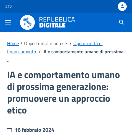
DTD - apre una nuova scheda
DTD
Ti trovi in:
Home
/
Opportunità e notizie
/
Opportunità di
finanziamento
/
IA e comportamento umano di prossima
...
IA e comportamento umano
di prossima generazione:
promuovere un approccio
etico
16 febbraio 2024