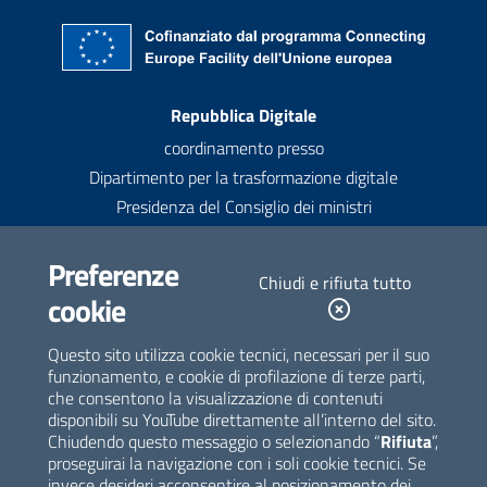
Recapiti
Repubblica Digitale
coordinamento presso
Dipartimento per la trasformazione digitale
Presidenza del Consiglio dei ministri
Contatti
Preferenze
Chiudi e rifiuta tutto
contatti@repubblicadigitale.gov.it
cookie
Newsletter
Questo sito utilizza cookie tecnici, necessari per il suo
funzionamento, e cookie di profilazione di terze parti,
Iscriviti alla newsletter
che consentono la visualizzazione di contenuti
disponibili su YouTube direttamente all’interno del sito.
Seguici su
Chiudendo questo messaggio o selezionando “
Rifiuta
”,
proseguirai la navigazione con i soli cookie tecnici. Se
invece desideri acconsentire al posizionamento dei