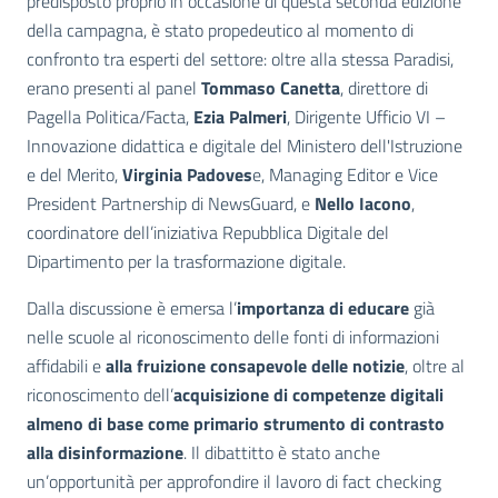
predisposto proprio in occasione di questa seconda edizione
della campagna, è stato propedeutico al momento di
confronto tra esperti del settore: oltre alla stessa Paradisi,
erano presenti al panel
Tommaso Canetta
, direttore di
Pagella Politica/Facta,
Ezia Palmeri
, Dirigente Ufficio VI –
Innovazione didattica e digitale del Ministero dell'Istruzione
e del Merito,
Virginia Padoves
e, Managing Editor e Vice
President Partnership di NewsGuard, e
Nello Iacono
,
coordinatore dell’iniziativa Repubblica Digitale del
Dipartimento per la trasformazione digitale.
Dalla discussione è emersa l’
importanza di educare
già
nelle scuole al riconoscimento delle fonti di informazioni
affidabili e
alla fruizione consapevole delle notizie
, oltre al
riconoscimento dell’
acquisizione di competenze digitali
almeno di base come primario strumento di contrasto
alla disinformazione
. Il dibattitto è stato anche
un’opportunità per approfondire il lavoro di fact checking