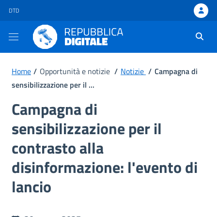
DTD - apre una nuova scheda
DTD
Ti trovi in:
Home
/
Opportunità e notizie
/
Notizie
/
Campagna di
sensibilizzazione per il ...
Campagna di
sensibilizzazione per il
contrasto alla
disinformazione: l'evento di
lancio